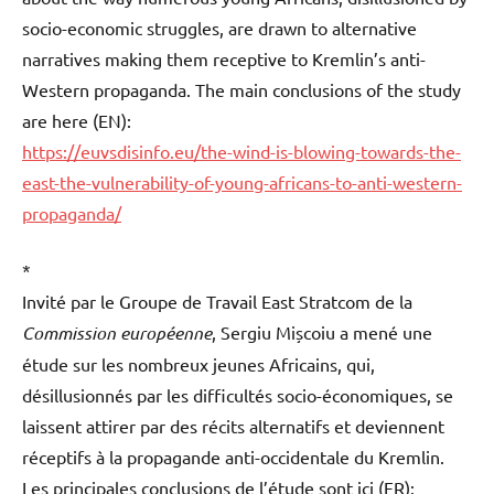
socio-economic struggles, are drawn to alternative
narratives making them receptive to Kremlin’s anti-
Western propaganda. The main conclusions of the study
are here (EN):
https://euvsdisinfo.eu/the-wind-is-blowing-towards-the-
east-the-vulnerability-of-young-africans-to-anti-western-
propaganda
/
*
Invité par le Groupe de Travail East Stratcom de la
Commission européenne
,
Sergiu Mișcoiu a
mené une
étude sur les nombreux jeunes Africains, qui,
désillusionnés par les difficultés socio-économiques, se
laissent attirer par des récits alternatifs et deviennent
réceptifs à la propagande anti-occidentale du Kremlin.
Les principales conclusions de l’étude sont ici (FR):