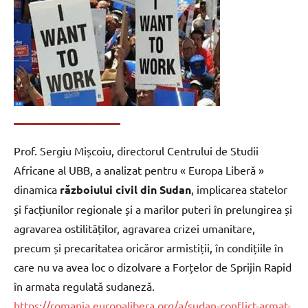
Prof. Sergiu Mișcoiu, directorul Centrului de Studii
Africane al UBB, a analizat pentru « Europa Liberă »
dinamica
războiului civil din Sudan
, implicarea statelor
și facțiunilor regionale și a marilor puteri în prelungirea și
agravarea ostilităților, agravarea crizei umanitare,
precum și precaritatea oricăror armistiții, în condițiile în
care nu va avea loc o dizolvare a Forțelor de Sprijin Rapid
în armata regulată sudaneză.
https://romania.europalibera.org/a/sudan-conflict-armat-