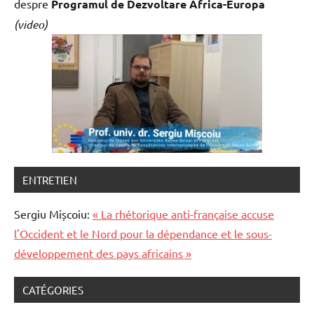
despre
Programul de Dezvoltare
Africa-Europa
(video)
ENTRETIEN
Sergiu Mișcoiu:
« La rhétorique anti-française accuse
l'Occident et le Nord pour la dépendance et le sous-
développement des pays africains »
CATÉGORIES