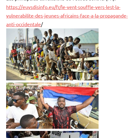
https://euvsdisinfo.eu/fr/le-vent-souffle-vers-lest-la-
vulnerabilite-des-jeunes-africains-face-a-la-propagande-
anti-occidentale
/