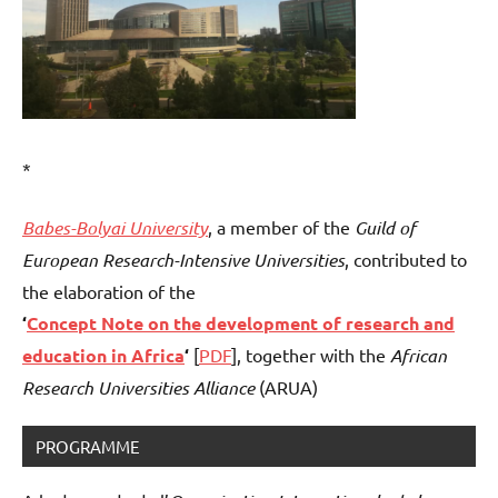
*
Babes-Bolyai University
, a member of the
Guild of
European Research-Intensive Universities
, contributed to
the elaboration of the
‘
Concept Note on the development of research and
education in Africa
‘
[
PDF
], together with the
African
Research Universities Alliance
(ARUA)
PROGRAMME