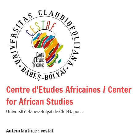
Aller
au
contenu
Centre d'Etudes Africaines / Center
for African Studies
Université Babes-Bolyai de Cluj-Napoca
Auteur/autrice :
cestaf