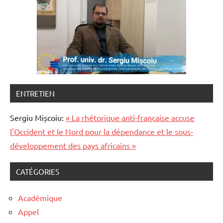
ENTRETIEN
Sergiu Mișcoiu:
« La rhétorique anti-française accuse
l'Occident et le Nord pour la dépendance et le sous-
développement des pays africains »
CATÉGORIES
Académique
Appel