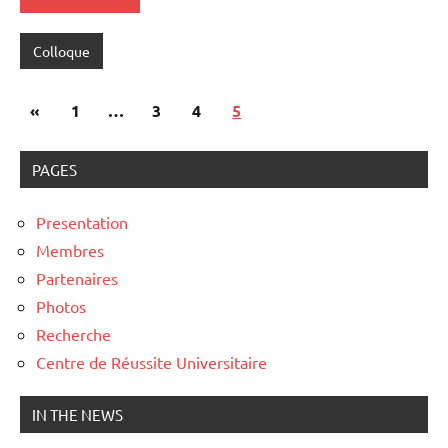
Colloque
Pagination
Publications
«
1
…
3
4
5
des
précédentes
publications
PAGES
Presentation
Membres
Partenaires
Photos
Recherche
Centre de Réussite Universitaire
IN THE NEWS