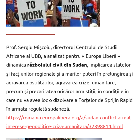
Prof. Sergiu Mișcoiu, directorul Centrului de Studii
Africane al UBB, a analizat pentru « Europa Liberă »
dinamica
războiului civil din Sudan
, implicarea statelor
și facțiunilor regionale și a marilor puteri în prelungirea și
agravarea ostilităților, agravarea crizei umanitare,
precum și precaritatea oricăror armistiții, în condițiile în
care nu va avea loc o dizolvare a Forțelor de Sprijin Rapid
în armata regulată sudaneză.
https://romania.europalibera.org/a/sudan-conflict-armat-
interese-geopolitice-criza-umanitara/32398814.html