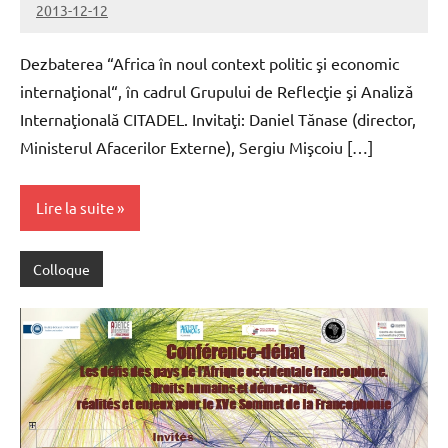
2013-12-12
cestaf
Dezbaterea “Africa în noul context politic şi economic
internaţional“, în cadrul Grupului de Reflecţie şi Analiză
Internaţională CITADEL. Invitaţi: Daniel Tănase (director,
Ministerul Afacerilor Externe), Sergiu Mişcoiu […]
Lire la suite
Colloque